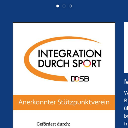
M
W
B
ü
b
f