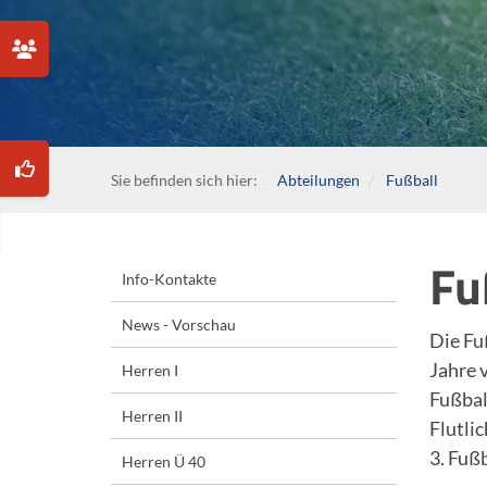
Sie befinden sich hier:
Abteilungen
Fußball
Fu
Info-Kontakte
News - Vorschau
Die Fu
Jahre 
Herren I
Fußbal
Herren II
Flutli
3. Fußb
Herren Ü 40