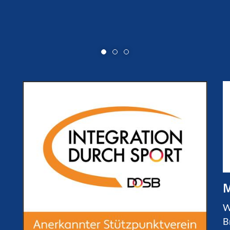
M
W
B