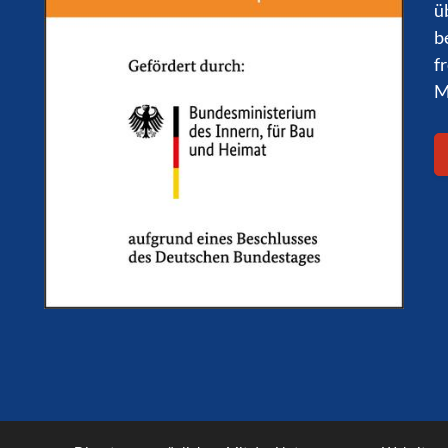
ü
b
f
M