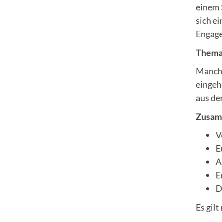
einem 
sich e
Engag
Thema 
Manchm
eingeh
aus de
Zusamm
V
E
A
E
D
Es gil