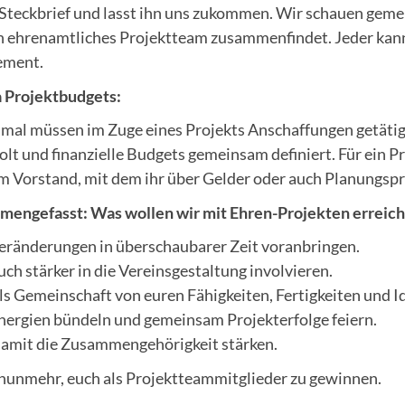
Steckbrief und lasst ihn uns zukommen. Wir schauen gemei
in ehrenamtliches Projektteam zusammenfindet. Jeder kann 
ement.
Projektbudgets:
al müssen im Zuge eines Projekts Anschaffungen getätig
olt und finanzielle Budgets gemeinsam definiert. Für ein P
m Vorstand, mit dem ihr über Gelder oder auch Planungspr
engefasst: Was wollen wir mit Ehren-Projekten erreich
eränderungen in überschaubarer Zeit voranbringen.
uch stärker in die Vereinsgestaltung involvieren.
ls Gemeinschaft von euren Fähigkeiten, Fertigkeiten und I
nergien bündeln und gemeinsam Projekterfolge feiern.
amit die Zusammengehörigkeit stärken.
t nunmehr, euch als Projektteammitglieder zu gewinnen.