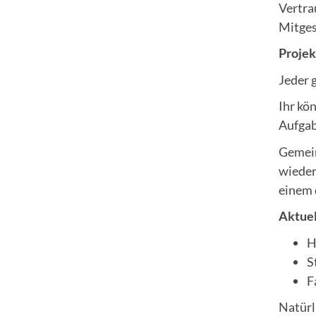
Vertra
Mitges
Projek
Jeder 
Ihr kö
Aufgab
Gemein
wieder
einem 
Aktuel
H
S
F
Natürl