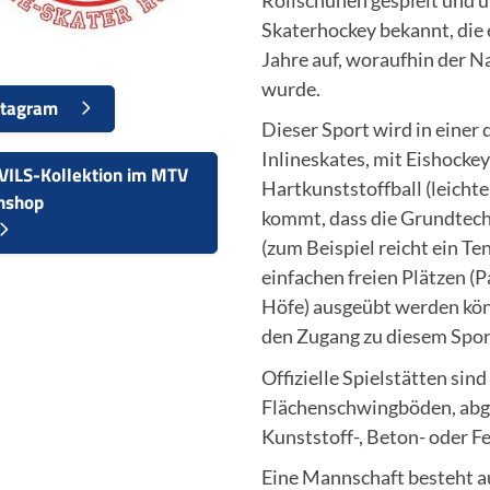
Skaterhockey bekannt, die 
Jahre auf, woraufhin der N
wurde.
stagram
Dieser Sport wird in einer
Inlineskates, mit Eishocke
VILS-Kollektion im MTV
Hartkunststoffball (leichte
nshop
kommt, dass die Grundtech
(zum Beispiel reicht ein T
einfachen freien Plätzen (
Höfe) ausgeübt werden kön
den Zugang zu diesem Sport
Offizielle Spielstätten si
Flächenschwingböden, abg
Kunststoff-, Beton- oder F
Eine Mannschaft besteht a