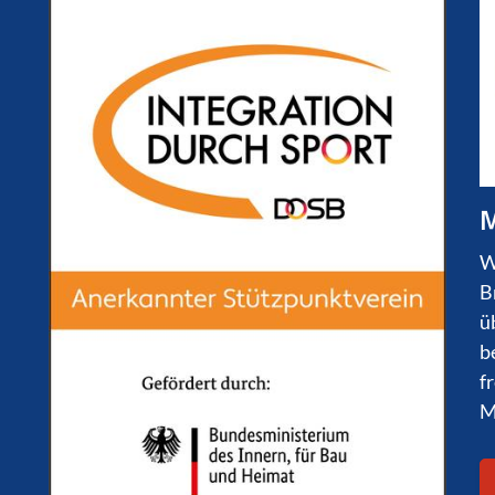
M
W
B
ü
b
f
M