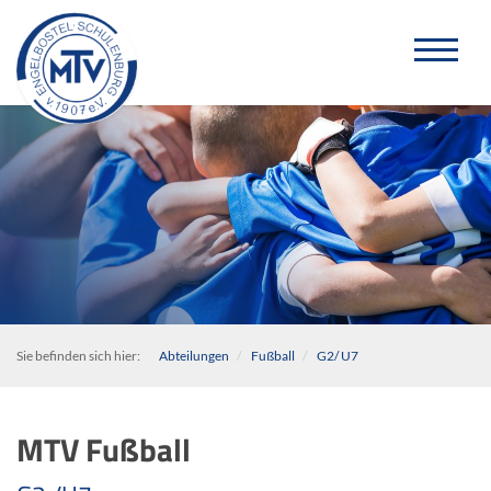
Sie befinden sich hier:
Abteilungen
Fußball
G2/ U7
MTV Fußball