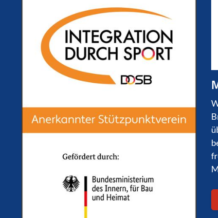
M
W
B
ü
b
f
M