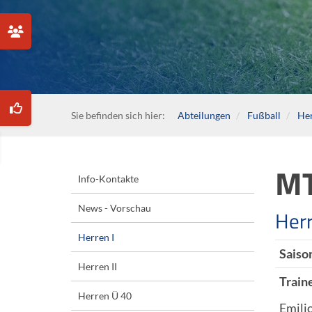
Sie befinden sich hier:
Abteilungen
Fußball
Her
MT
Info-Kontakte
News - Vorschau
Herr
Herren I
Saiso
Herren II
Train
Herren Ü 40
Emili