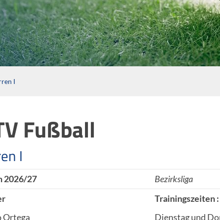
ren I
V Fußball
en I
n 2026/27
Bezirksliga
er
Trainingszeiten :
o Ortega
Dienstag und Don