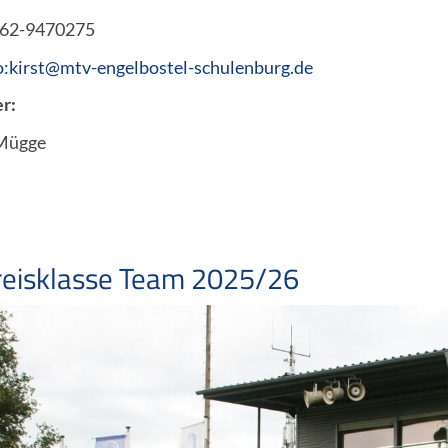
62-9470275
o:kirst@mtv-engelbostel-schulenburg.de
r:
 Mügge
reisklasse Team 2025/26