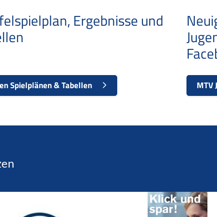
felspielplan, Ergebnisse und
Neui
llen
Juge
Face
en Spielplänen & Tabellen
MTV J
zen