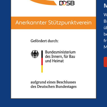
M
W
B
ü
b
f
M