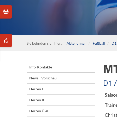
Sie befinden sich hier:
Abteilungen
Fußball
D1 
MT
Info-Kontakte
News - Vorschau
D1 
Herren I
Saiso
Herren II
Train
Herren Ü 40
Christ