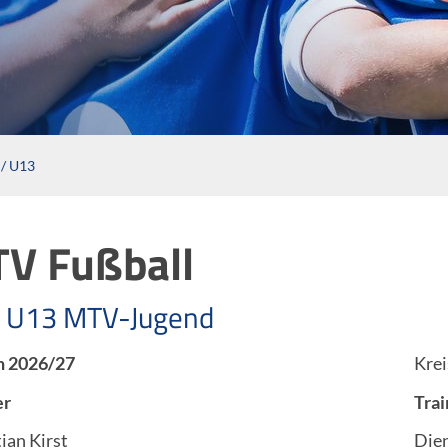
/ U13
V Fußball
/ U13 MTV-Jugend
n 2026/27
Krei
er
Trai
ian Kirst
Dien